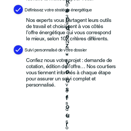
R
d
Définissez votre stratégie énergétique
e
e
3
n
Nos experts vous partagent leurs outils
9
de travail et choisissent à vos côtés
d
%
l’offre énergétique qui vous correspond
.
e
le mieux, selon 10+ critères différents.
N
z
o
Suivi personnalisé de votre dossier
u
-
s
Confiez nous votre projet : demande de
v
p
cotation, édition de l’offre… Nos courtiers
o
o
vous tiennent informés à chaque étape
u
pour assurer un suivi complet et
u
v
personnalisé.
s
o
n
f
s
o
d
é
u
s
r
o