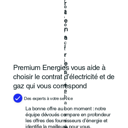
r
r
e
d
t
'
e
é
n
l
e
a
c
i
t
r
r
i
e
c
Premium Energies vous aide à
i
s
choisir le contrat d’électricité et de
t
é
gaz qui vous correspond
1
a
2
b
Des experts à votre service
a
i
La bonne offre au bon moment : notre
s
équipe dévoués compare en profondeur
s
les offres des fournisseurs d’énergie et
é
identifie la meilleure pour vous.