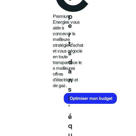
x
Premium
p
Energies vous
e
aide à
concevoir la
r
meilleure
t
stratégie d'achat
et vous négocie
s
en toute
d
transparence le
s meilleures
a
offres
d’électricité et
n
de gaz.
s
Optimiser mon budget
l
'
é
q
u