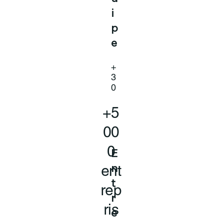
i
p
e
+
3
0
+5
00
0
E
ent
n
t
rep
r
ris
e